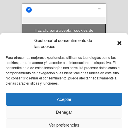
Haz clic para aceptar cookies de
marketing y permitir este contenido
Gestionar el consentimiento de
las cookies
Para ofrecer las mejores experiencias, utilizamos tecnologías como las
© Reformas Unai Ordoñez 2023. Aita Santiago Onaindia 3D 2ºA Amorebieta,
cookies para almacenar y/o acceder a la información del dispositivo. El
Bizkaia.
consentimiento de estas tecnologías nos permitirá procesar datos como el
636 94 58 57
comportamiento de navegación o las identificaciones únicas en este sitio.
unai@reformasunaiordo.com
No consentir o retirar el consentimiento, puede afectar negativamente a
ciertas características y funciones.
Aceptar
Back to top
Denegar
Diseño Web y Posicionamiento Web por Marketlan
Ver preferencias