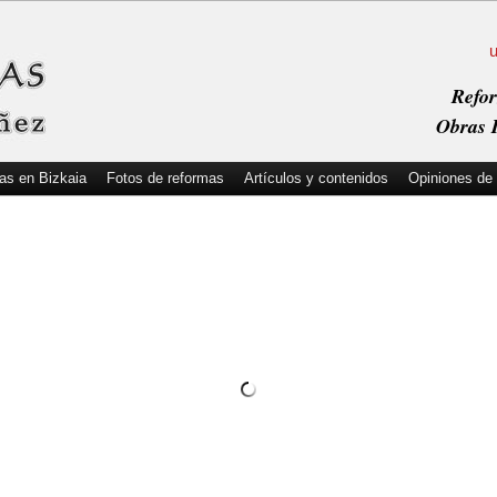
Refor
Obras I
as en Bizkaia
Fotos de reformas
Artículos y contenidos
Opiniones de 