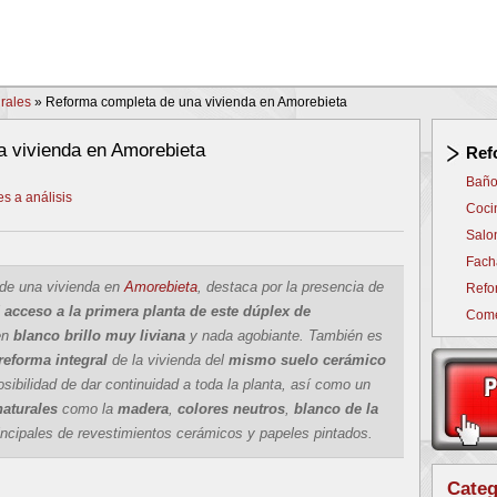
rales
»
Reforma completa de una vivienda en Amorebieta
 vivienda en Amorebieta
Ref
Baño
s a análisis
Coci
Salo
Fach
 de una vivienda en
Amorebieta
, destaca por la presencia de
Refo
l
acceso a la primera planta de este dúplex de
Come
en
blanco brillo muy liviana
y nada agobiante. También es
 reforma integral
de la vivienda del
mismo suelo cerámico
osibilidad de dar continuidad a toda la planta, así como un
naturales
como la
madera
,
colores neutros
,
blanco de la
ncipales de revestimientos cerámicos y papeles pintados.
Categ