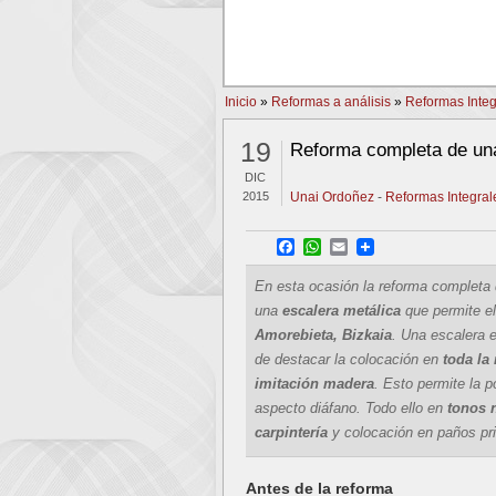
PREV
Inicio
»
Reformas a análisis
»
Reformas Integ
19
Reforma completa de una
DIC
2015
Unai Ordoñez
-
Reformas Integrale
Facebook
WhatsApp
Email
En esta ocasión la reforma completa
una
escalera metálica
que permite e
Amorebieta, Bizkaia
. Una escalera 
de destacar la colocación en
toda la
imitación madera
. Esto permite la p
aspecto diáfano. Todo ello en
tonos 
carpintería
y colocación en paños pri
Antes de la reforma