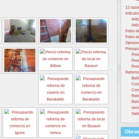
12 razo
Artículo
Artí
Artí
Fotos d
Fotos d
Opinion
Presupu
Pres
Pres
Pres
Reforma
Baño
Coci
Come
Refo
Reh
veci
Salo
Obras