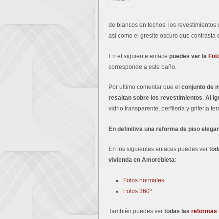
de blancos en techos, los revestimientos 
así como el gresite oscuro que contrasta e
En el siguiente enlace
puedes ver la
Fot
corresponde a este baño.
Por ultimo comentar que el
conjunto de 
resaltan sobre los revestimientos
.
Al ig
vidrio transparente, perfilería y grifería t
En definitiva una reforma de piso eleg
En los siguientes enlaces puedes ver
tod
vivienda en Amorebieta
:
Fotos normales
.
Fotos 360º
.
También puedes ver
todas las
reformas i