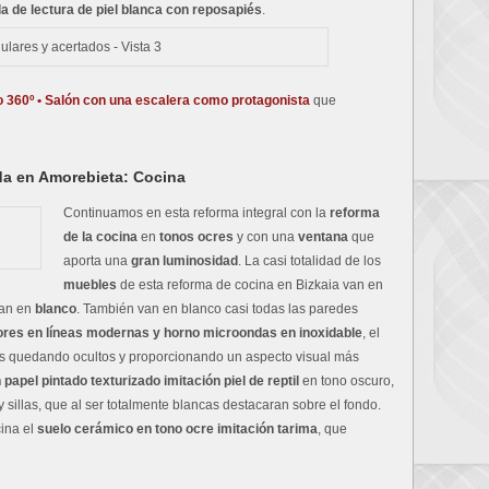
lla de lectura de piel blanca con reposapiés
.
o 360º • Salón con una escalera como protagonista
que
da en Amorebieta: Cocina
Continuamos en esta reforma integral con la
reforma
de la cocina
en
tonos ocres
y con una
ventana
que
aporta una
gran luminosidad
. La casi totalidad de los
muebles
de esta reforma de cocina en Bizkaia van en
an en
blanco
. También van en blanco casi todas las paredes
ores en líneas modernas y horno microondas en inoxidable
, el
dos quedando ocultos y proporcionando un aspecto visual más
papel pintado texturizado imitación piel de reptil
en tono oscuro,
 sillas, que al ser totalmente blancas destacaran sobre el fondo.
cina el
suelo cerámico en tono ocre imitación tarima
, que