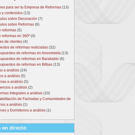
nes para ser tu Empresa de Reformas
(13)
s y contenidos
(13)
culos sobre Decoración
(7)
culos sobre Reformas
(6)
e reformas
(5)
e reformas en 360º
(0)
es de clientes
(4)
estos de reformas realizadas
(32)
upuestos de reformas en Amorebieta
(13)
upuestos de reformas en Barakaldo
(6)
upuestos de reformas en Bilbao
(13)
s a análisis
(24)
s a análisis
(5)
nas a análisis
(5)
rcios a análisis
(2)
rmas Integrales a análisis
(10)
abilitación de Fachadas y Comunidades de
nos a análisis
(1)
nes y Dormitorios a análisis
(1)
 en directo