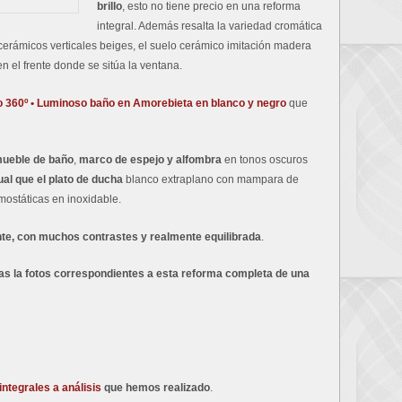
brillo
, esto no tiene precio en una reforma
integral. Además resalta la variedad cromática
cerámicos verticales beiges, el suelo cerámico imitación madera
n el frente donde se sitúa la ventana.
o 360º • Luminoso baño en Amorebieta en blanco y negro
que
mueble de baño
,
marco de espejo y alfombra
en tonos oscuros
ual que el plato de ducha
blanco extraplano con mampara de
ermostáticas en inoxidable.
ante, con muchos contrastes y realmente equilibrada
.
as la fotos correspondientes a esta reforma completa de una
ntegrales a análisis
que hemos realizado
.