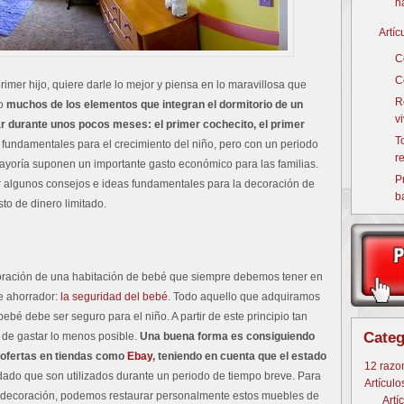
h
Artí
C
C
mer hijo, quiere darle lo mejor y piensa en lo maravillosa que
R
ro
muchos de los elementos que integran el dormitorio de un
v
ar durante unos pocos meses: el primer cochecito, el primer
T
 fundamentales para el crecimiento del niño, pero con un periodo
r
 mayoría suponen un importante gasto económico para las familias.
P
er algunos consejos e ideas fundamentales para la decoración de
b
o de dinero limitado.
oración de una habitación de bebé que siempre debemos tener en
e ahorrador:
la seguridad del bebé
. Todo aquello que adquiramos
ebé debe ser seguro para el niño. A partir de este principio tan
Categ
 de gastar lo menos posible.
Una buena forma es consiguiendo
 ofertas en tiendas como
Ebay
, teniendo en cuenta que el estado
12 razo
 dado que son utilizados durante un periodo de tiempo breve. Para
Artículo
a decoración, podemos restaurar personalmente estos muebles de
Artí