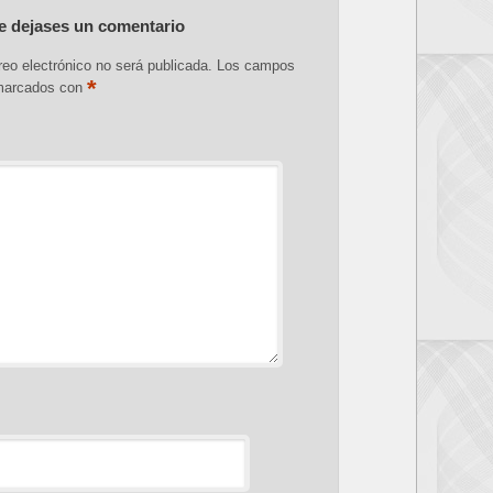
e dejases un comentario
reo electrónico no será publicada.
Los campos
*
 marcados con