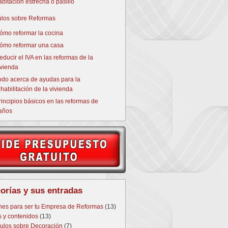
abitación estrecha o pasillo
culos sobre Reformas
ómo reformar la cocina
ómo reformar una casa
educir el IVA en las reformas de la
ivienda
odo acerca de ayudas para la
ehabilitación de la vivienda
rincipios básicos en las reformas de
años
orías y sus entradas
nes para ser tu Empresa de Reformas
(13)
s y contenidos
(13)
culos sobre Decoración
(7)