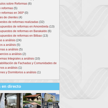
culos sobre Reformas
(6)
e reformas
(5)
e reformas en 360º
(0)
es de clientes
(4)
estos de reformas realizadas
(32)
upuestos de reformas en Amorebieta
(13)
upuestos de reformas en Barakaldo
(6)
upuestos de reformas en Bilbao
(13)
s a análisis
(24)
s a análisis
(5)
nas a análisis
(5)
rcios a análisis
(2)
rmas Integrales a análisis
(10)
abilitación de Fachadas y Comunidades de
nos a análisis
(1)
nes y Dormitorios a análisis
(1)
 en directo