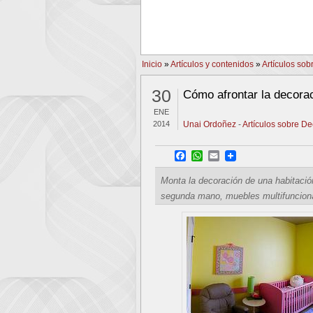
PREV
Inicio
»
Artículos y contenidos
»
Artículos so
30
Cómo afrontar la decora
ENE
2014
Unai Ordoñez
-
Artículos sobre D
Facebook
WhatsApp
Email
Monta la decoración de una habitaci
segunda mano, muebles multifuncional