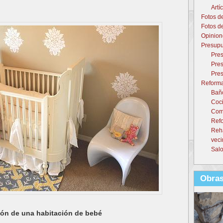
Artí
Fotos d
Fotos d
Opinion
Presupu
Pres
Pres
Pres
Reforma
Baño
Coci
Come
Refo
Reh
veci
Salo
Obras
ión de una habitación de bebé