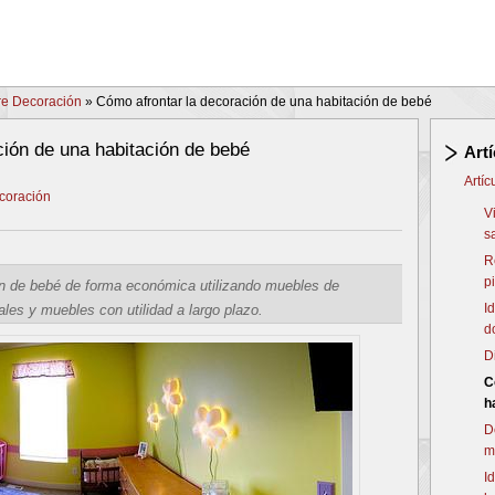
bre Decoración
»
Cómo afrontar la decoración de una habitación de bebé
ción de una habitación de bebé
Art
Artí
ecoración
V
s
R
p
ón de bebé de forma económica utilizando muebles de
I
es y muebles con utilidad a largo plazo.
d
D
C
h
D
m
I