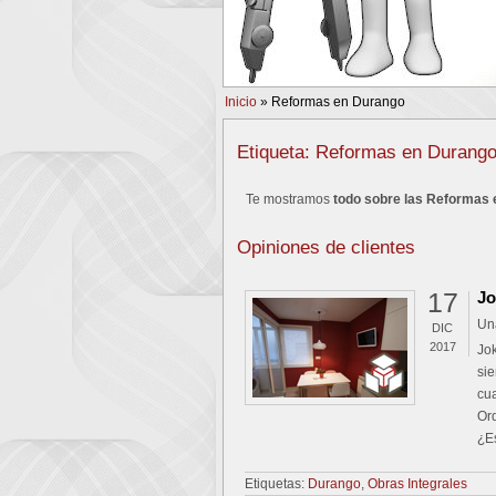
PREV
Inicio
»
Reformas en Durango
Etiqueta: Reformas en Durang
Te mostramos
todo sobre las Reformas 
Opiniones de clientes
17
Jo
Un
DIC
2017
Jo
sie
cu
Or
¿E
Etiquetas:
Durango
,
Obras Integrales