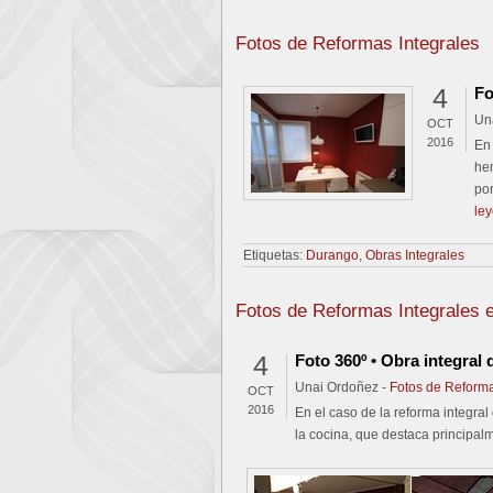
Fotos de Reformas Integrales
4
Fo
Un
OCT
2016
En 
hem
por
le
Etiquetas:
Durango
,
Obras Integrales
Fotos de Reformas Integrales 
4
Foto 360º • Obra integral
Unai Ordoñez -
Fotos de Reforma
OCT
2016
En el caso de la reforma integra
la cocina, que destaca principalm