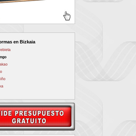
NEXT
ormas en Bizkaia
ebieta
ngo
akao
ao
iño
ka