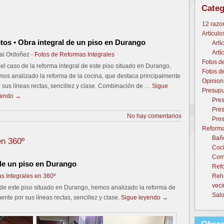
Categ
12 razo
Artículo
tos • Obra integral de un piso en Durango
Artí
Artí
ai Ordoñez -
Fotos de Reformas Integrales
Fotos d
el caso de la reforma integral de este piso situado en Durango,
Fotos d
os analizado la reforma de la cocina, que destaca principalmente
Opinion
 sus líneas rectas, sencillez y clase. Combinación de …
Sigue
Presupu
yendo
→
Pres
Pres
No hay comentarios
Pres
Reforma
Baño
en 360º
Coci
Come
 de un piso en Durango
Refo
s Integrales en 360º
Reh
veci
l de este piso situado en Durango, hemos analizado la reforma de
Salo
ente por sus líneas rectas, sencillez y clase.
Sigue leyendo
→