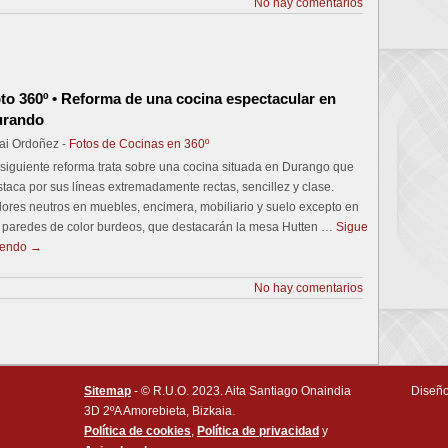
No hay comentarios
to 360º • Reforma de una cocina espectacular en
urando
ai Ordoñez -
Fotos de Cocinas en 360º
siguiente reforma trata sobre una cocina situada en Durango que
taca por sus líneas extremadamente rectas, sencillez y clase.
ores neutros en muebles, encimera, mobiliario y suelo excepto en
s paredes de color burdeos, que destacarán la mesa Hutten …
Sigue
yendo
→
No hay comentarios
Sitemap
- © R.U.O. 2023. Aita Santiago Onaindia
Diseño
3D 2ºA Amorebieta, Bizkaia.
Política de cookies
,
Política de privacidad
y