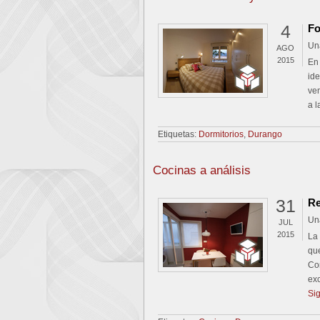
4
Fo
Un
AGO
2015
En 
ide
ve
a l
Etiquetas:
Dormitorios
,
Durango
Cocinas a análisis
31
Re
Un
JUL
2015
La
que
Co
ex
Si