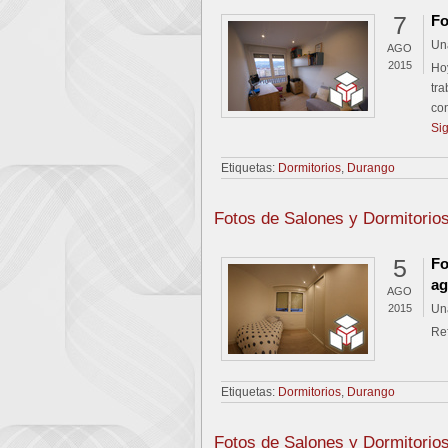
7
Fo
Un
AGO
2015
Hoy
tra
con
Si
Etiquetas:
Dormitorios
,
Durango
Fotos de Salones y Dormitorio
5
Fo
ag
AGO
2015
Un
Re
Etiquetas:
Dormitorios
,
Durango
Fotos de Salones y Dormitorio