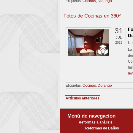
Etiquetas:
Cocinas
,
Durango
Fotos de Cocinas en 360º
31
Fo
D
JUL
2015
Un
La 
des
Col
la
le
Etiquetas:
Cocinas
,
Durango
Navegación
Artículos anteriores
de
entradas
Menú de navegación
Reformas a análisis
Reformas de Baños