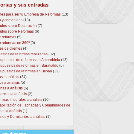
orías y sus entradas
nes para ser tu Empresa de Reformas
(13)
s y contenidos
(13)
culos sobre Decoración
(7)
culos sobre Reformas
(6)
e reformas
(5)
e reformas en 360º
(0)
es de clientes
(4)
estos de reformas realizadas
(32)
upuestos de reformas en Amorebieta
(13)
upuestos de reformas en Barakaldo
(6)
upuestos de reformas en Bilbao
(13)
s a análisis
(24)
s a análisis
(5)
nas a análisis
(5)
rcios a análisis
(2)
rmas Integrales a análisis
(10)
abilitación de Fachadas y Comunidades de
nos a análisis
(1)
nes y Dormitorios a análisis
(1)