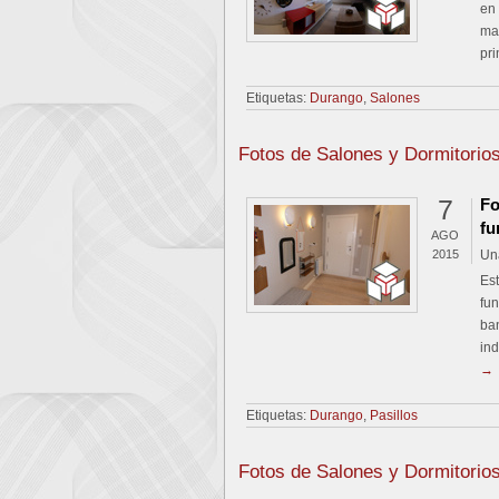
en 
ma
pr
Etiquetas:
Durango
,
Salones
Fotos de Salones y Dormitorio
7
Fo
fu
AGO
2015
Un
Est
fun
ban
ind
→
Etiquetas:
Durango
,
Pasillos
Fotos de Salones y Dormitorio