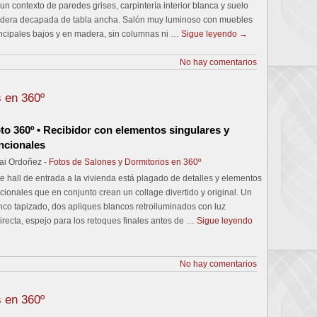
un contexto de paredes grises, carpintería interior blanca y suelo
dera decapada de tabla ancha. Salón muy luminoso con muebles
incipales bajos y en madera, sin columnas ni …
Sigue leyendo
→
No hay comentarios
s en 360º
to 360º • Recibidor con elementos singulares y
ncionales
ai Ordoñez -
Fotos de Salones y Dormitorios en 360º
e hall de entrada a la vivienda está plagado de detalles y elementos
cionales que en conjunto crean un collage divertido y original. Un
co tapizado, dos apliques blancos retroiluminados con luz
irecta, espejo para los retoques finales antes de …
Sigue leyendo
No hay comentarios
s en 360º