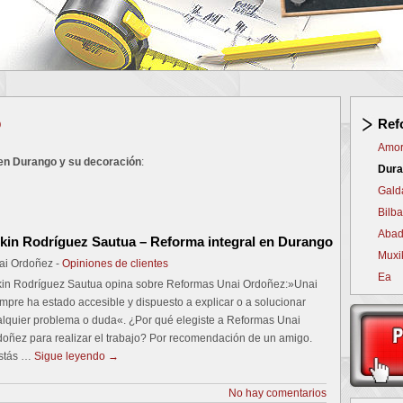
o
Ref
Amor
en Durango y su decoración
:
Dura
Gald
Bilb
Abad
kin Rodríguez Sautua – Reforma integral en Durango
Muxi
ai Ordoñez -
Opiniones de clientes
Ea
kin Rodríguez Sautua opina sobre Reformas Unai Ordoñez:»Unai
mpre ha estado accesible y dispuesto a explicar o a solucionar
alquier problema o duda«. ¿Por qué elegiste a Reformas Unai
doñez para realizar el trabajo? Por recomendación de un amigo.
stás …
Sigue leyendo
→
No hay comentarios