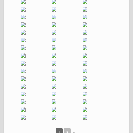
1
2
►