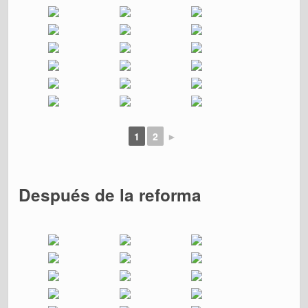
1
2
►
Después de la reforma