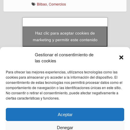
Bilbao
,
Comercios
Haz clic para aceptar cookies de
marketing y permitir este contenido
Gestionar el consentimiento de
las cookies
Para ofrecer las mejores experiencias, utilizamos tecnologías como las
© Reformas Unai Ordoñez 2023. Aita Santiago Onaindia 3D 2ºA Amorebieta,
cookies para almacenar y/o acceder a la información del dispositivo. El
Bizkaia.
consentimiento de estas tecnologías nos permitirá procesar datos como el
636 94 58 57
comportamiento de navegación o las identificaciones únicas en este sitio.
unai@reformasunaiordo.com
No consentir o retirar el consentimiento, puede afectar negativamente a
ciertas características y funciones.
Aceptar
Back to top
Denegar