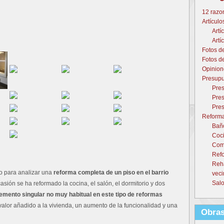
12 razo
Artículo
Artí
Artí
Fotos d
Fotos d
Opinion
Presupu
Pres
Pres
Pres
Reforma
Baño
Coci
Come
Refo
Reh
 para analizar una
reforma completa de un piso en el barrio
veci
Salo
casión se ha reformado la cocina, el salón, el dormitorio y dos
emento singular no muy habitual en este tipo de reformas
valor añadido a la vivienda, un aumento de la funcionalidad y una
Obras