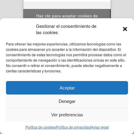
Haz clic para aceptar cookies de
marketing y permitir este contenido
Gestionar el consentimiento de
las cookies
Para ofrecer las mejores experiencias, utilizamos tecnologías como las
© Reformas Unai Ordoñez 2023. Aita Santiago Onaindia 3D 2ºA Amorebieta,
cookies para almacenar y/o acceder a la información del dispositivo. El
Bizkaia.
consentimiento de estas tecnologías nos permitirá procesar datos como el
636 94 58 57
comportamiento de navegación o las identificaciones únicas en este sitio.
unai@reformasunaiordo.com
No consentir o retirar el consentimiento, puede afectar negativamente a
ciertas características y funciones.
Aceptar
Back to top
Denegar
Diseño Web y Posicionamiento Web por Marketlan
Ver preferencias
Mobile
Desktop
Política de cookies
Política de privacidad
Aviso legal