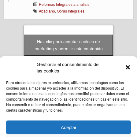
Reformas Integrales a análisis
Abadiano
,
Obras Integrales
Haz clic para aceptar cookies de
marketing y permitir este contenido
Gestionar el consentimiento de
las cookies
Para ofrecer las mejores experiencias, utilizamos tecnologías como las
© Reformas Unai Ordoñez 2023. Aita Santiago Onaindia 3D 2ºA Amorebieta,
cookies para almacenar y/o acceder a la información del dispositivo. El
Bizkaia.
consentimiento de estas tecnologías nos permitirá procesar datos como el
636 94 58 57
comportamiento de navegación o las identificaciones únicas en este sitio.
unai@reformasunaiordo.com
No consentir o retirar el consentimiento, puede afectar negativamente a
ciertas características y funciones.
Aceptar