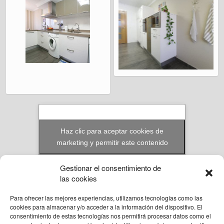
Haz clic para aceptar cookies de
marketing y permitir este contenido
Gestionar el consentimiento de
las cookies
Para ofrecer las mejores experiencias, utilizamos tecnologías como las
© Reformas Unai Ordoñez 2023. Aita Santiago Onaindia 3D 2ºA Amorebieta,
cookies para almacenar y/o acceder a la información del dispositivo. El
Bizkaia.
consentimiento de estas tecnologías nos permitirá procesar datos como el
636 94 58 57