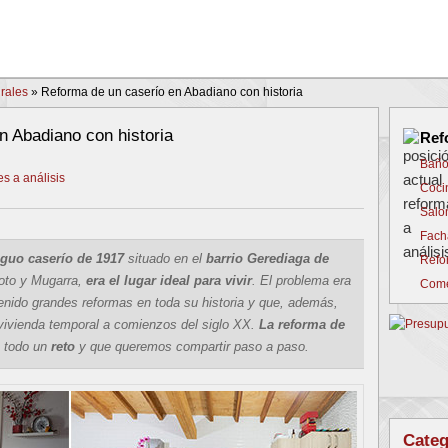
rales
»
Reforma de un caserío en Abadiano con historia
n Abadiano con historia
Ref
Baño
s a análisis
Coci
Salo
Fach
iguo caserío de 1917
situado en el
barrio Gerediaga de
Refo
boto y Mugarra,
era el lugar ideal para vivir
. El problema era
Come
enido grandes reformas en toda su historia y que, además,
vivienda temporal a comienzos del siglo XX.
La reforma de
 todo un
reto
y que queremos compartir paso a paso.
Categ