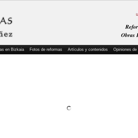
Refor
Obras I
as en Bizkaia
Fotos de reformas
Artículos y contenidos
Opiniones de 