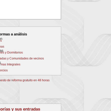
NEXT
ormas a análisis
s
nas
nes y Dormitorios
adas y Comunidades de vecinos
rmas Integrales
rcios
orías y sus entradas