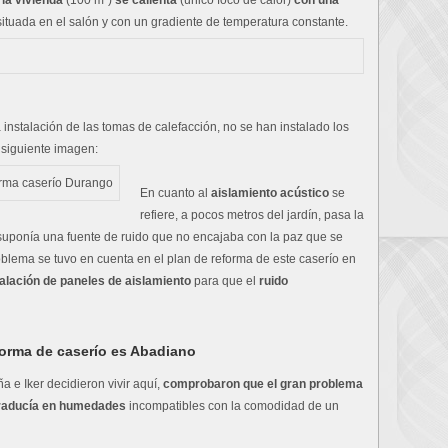
 la vivienda
(100 m²)
se calienta
(único foco de calor)
con una
ituada en el salón y con un gradiente de temperatura constante.
instalación de las tomas de calefacción, no se han instalado los
 siguiente imagen:
En cuanto al
aislamiento acústico
se
refiere, a pocos metros del jardín, pasa la
 suponía una fuente de ruido que no encajaba con la paz que se
oblema se tuvo en cuenta en el plan de reforma de este caserío en
talación de paneles de aislamiento
para que el
ruido
forma de caserío es Abadiano
e Iker decidieron vivir aquí,
comprobaron que el gran problema
 traducía en humedades
incompatibles con la comodidad de un