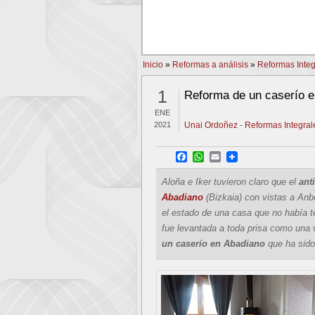
PREV
Inicio
»
Reformas a análisis
»
Reformas Integ
1
Reforma de un caserío e
ENE
2021
Unai Ordoñez
-
Reformas Integrale
Facebook
WhatsApp
Email
Aloña e Iker tuvieron claro que el
ant
Abadiano
(Bizkaia) con vistas a An
el estado de una casa que no había t
fue levantada a toda prisa como una 
un caserío en Abadiano
que ha sido