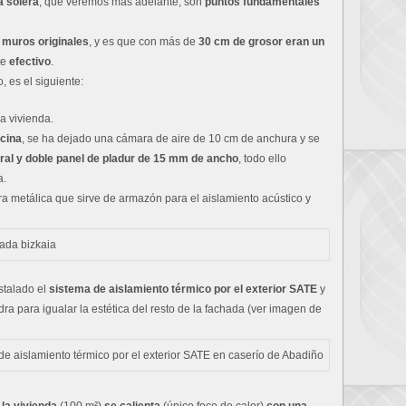
a solera
, que veremos más adelante, son
puntos fundamentales
s
muros originales
, y es que con más de
30 cm de grosor eran un
te
efectivo
.
, es el siguiente:
a vivienda.
ocina
, se ha dejado una cámara de aire de 10 cm de anchura y se
ral y doble panel de pladur de 15 mm de ancho
, todo ello
a.
ra metálica que sirve de armazón para el aislamiento acústico y
stalado el
sistema de aislamiento térmico por el exterior SATE
y
ra para igualar la estética del resto de la fachada (ver imagen de