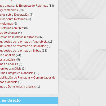
nes para ser tu Empresa de Reformas
(13)
s y contenidos
(13)
culos sobre Decoración
(7)
culos sobre Reformas
(6)
e reformas
(5)
e reformas en 360º
(0)
es de clientes
(4)
estos de reformas realizadas
(32)
upuestos de reformas en Amorebieta
(13)
upuestos de reformas en Barakaldo
(6)
upuestos de reformas en Bilbao
(13)
s a análisis
(24)
s a análisis
(5)
nas a análisis
(5)
rcios a análisis
(2)
rmas Integrales a análisis
(10)
abilitación de Fachadas y Comunidades de
nos a análisis
(1)
nes y Dormitorios a análisis
(1)
 en directo