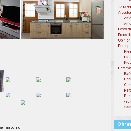
12 razo
Artículo
Artí
Artí
Fotos d
Fotos d
Opinion
Presupu
Pres
Pres
Pres
Reforma
Baño
Coci
Come
Refo
Reh
veci
Salo
Obras
a historia