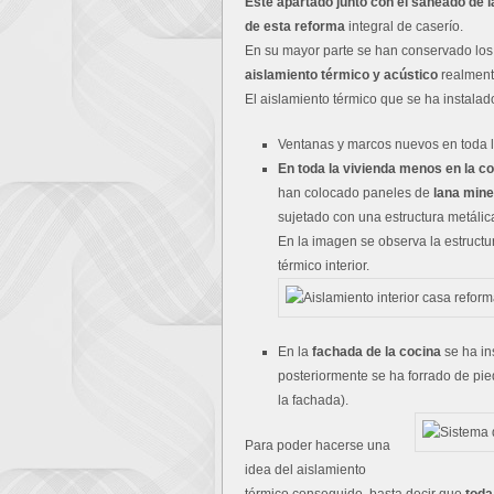
Este apartado junto con el saneado de l
de esta reforma
integral de caserío.
En su mayor parte se han conservado lo
aislamiento térmico y acústico
realmen
El aislamiento térmico que se ha instalado
Ventanas y marcos nuevos en toda l
En toda la vivienda menos en la c
han colocado paneles de
lana mine
sujetado con una estructura metálic
En la imagen se observa la estructu
térmico interior.
En la
fachada de la cocina
se ha in
posteriormente se ha forrado de pied
la fachada).
Para poder hacerse una
idea del aislamiento