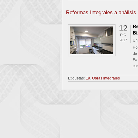
Reformas Integrales a análisis
12
Re
Bi
DIC
2017
Un
Ho
de
Ea.
co
Etiquetas:
Ea
,
Obras Integrales