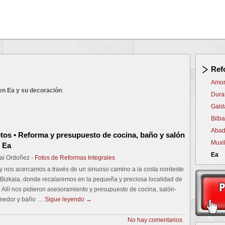
Ref
Amor
en Ea y su decoración
:
Dura
Gald
Bilb
Abad
tos • Reforma y presupuesto de cocina, baño y salón
Muxi
 Ea
Ea
ai Ordoñez -
Fotos de Reformas Integrales
y nos acercamos a través de un sinuoso camino a la costa nordeste
 Bizkaia, donde recalaremos en la pequeña y preciosa localidad de
 Allí nos pidieron asesoramiento y presupuesto de cocina, salón-
medor y baño …
Sigue leyendo
→
No hay comentarios