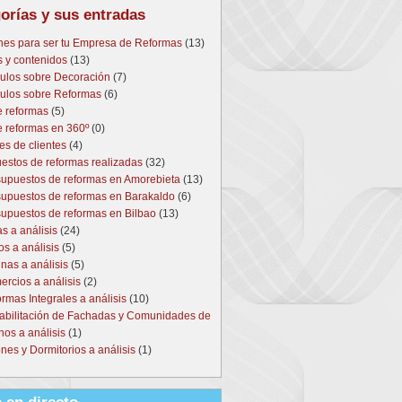
orías y sus entradas
nes para ser tu Empresa de Reformas
(13)
s y contenidos
(13)
culos sobre Decoración
(7)
culos sobre Reformas
(6)
e reformas
(5)
e reformas en 360º
(0)
es de clientes
(4)
estos de reformas realizadas
(32)
upuestos de reformas en Amorebieta
(13)
upuestos de reformas en Barakaldo
(6)
upuestos de reformas en Bilbao
(13)
s a análisis
(24)
s a análisis
(5)
nas a análisis
(5)
rcios a análisis
(2)
rmas Integrales a análisis
(10)
abilitación de Fachadas y Comunidades de
nos a análisis
(1)
nes y Dormitorios a análisis
(1)