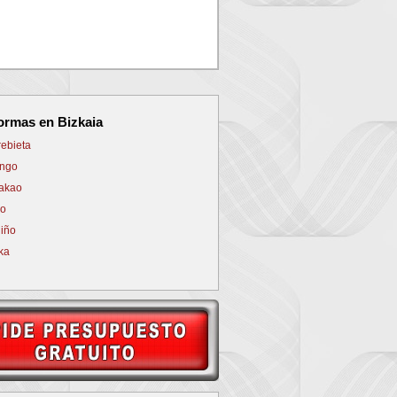
NEXT
ormas en Bizkaia
ebieta
ngo
akao
ao
iño
ka