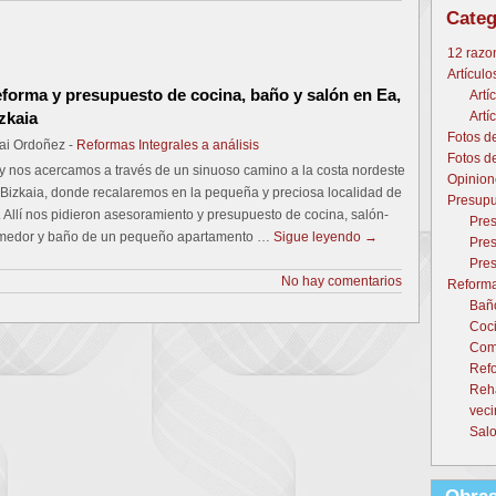
Categ
12 razo
Artículo
forma y presupuesto de cocina, baño y salón en Ea,
Artí
zkaia
Artí
Fotos d
ai Ordoñez -
Reformas Integrales a análisis
Fotos d
y nos acercamos a través de un sinuoso camino a la costa nordeste
Opinion
 Bizkaia, donde recalaremos en la pequeña y preciosa localidad de
Presupu
 Allí nos pidieron asesoramiento y presupuesto de cocina, salón-
Pres
medor y baño de un pequeño apartamento …
Sigue leyendo
→
Pres
Pres
No hay comentarios
Reforma
Baño
Coci
Come
Refo
Reh
veci
Salo