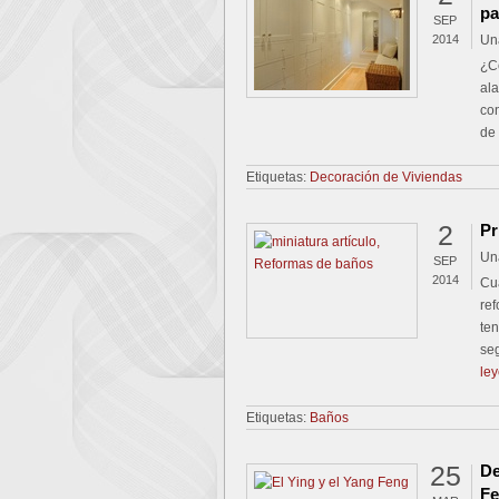
pa
SEP
2014
Un
¿C
al
con
de
Etiquetas:
Decoración de Viviendas
2
Pr
Un
SEP
2014
Cu
ref
ten
seg
le
Etiquetas:
Baños
25
De
Fe