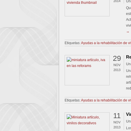
2014
Un
Qui
est
Act
vi
→
Etiquetas:
Ayudas a la rehabilitación de v
29
Re
Un
NOV
2013
Una
reh
art
re
Etiquetas:
Ayudas a la rehabilitación de v
11
Vi
Un
NOV
2013
Los