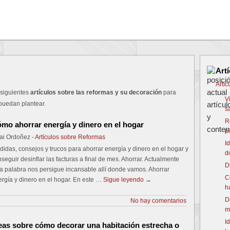
Art
Artí
 siguientes
artículos sobre las reformas y su decoración
para
V
puedan plantear.
s
R
mo ahorrar energía y dinero en el hogar
p
ai Ordoñez -
Artículos sobre Reformas
I
idas, consejos y trucos para ahorrar energía y dinero en el hogar y
d
seguir desinflar las facturas a final de mes. Ahorrar. Actualmente
D
a palabra nos persigue incansable allí donde vamos. Ahorrar
C
rgía y dinero en el hogar. En este …
Sigue leyendo
→
h
D
No hay comentarios
m
I
eas sobre cómo decorar una habitación estrecha o