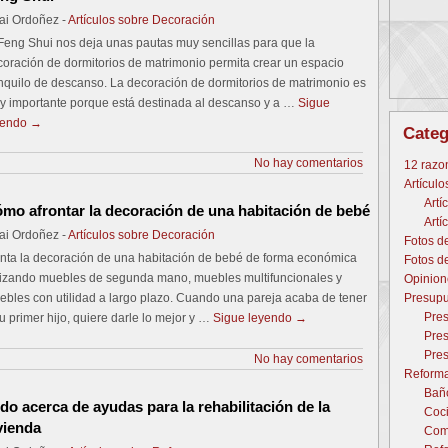
ai Ordoñez -
Artículos sobre Decoración
Feng Shui nos deja unas pautas muy sencillas para que la
oración de dormitorios de matrimonio permita crear un espacio
nquilo de descanso. La decoración de dormitorios de matrimonio es
y importante porque está destinada al descanso y a …
Sigue
yendo
→
Categ
No hay comentarios
12 razo
Artículo
Artí
mo afrontar la decoración de una habitación de bebé
Artí
ai Ordoñez -
Artículos sobre Decoración
Fotos d
nta la decoración de una habitación de bebé de forma económica
Fotos d
ilizando muebles de segunda mano, muebles multifuncionales y
Opinion
Presupu
bles con utilidad a largo plazo. Cuando una pareja acaba de tener
Pres
u primer hijo, quiere darle lo mejor y …
Sigue leyendo
→
Pres
Pres
No hay comentarios
Reforma
Baño
do acerca de ayudas para la rehabilitación de la
Coci
vienda
Come