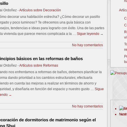
h
sillo
ai Ordoñez -
Artículos sobre Decoración
Artí
ómo decorar una habitación estrecha? ¿Cómo decorar un pasillo
C
argado y poco luminoso? Te ofrecemos una guía básica con
C
sejos, tendencias e ideas para lograrlo con éxito. Una de las partes
R
 la vivienda que parece menos complicada a la …
Sigue leyendo
→
v
T
No hay comentarios
r
P
incipios básicos en las reformas de baños
b
ai Ordoñez -
Artículos sobre Reformas
ando nos enfrentamos a reformas de baños, debemos planificar la
orma dando prioridad a los cambios estructurales; efectuarla
iendo en cuenta las mejoras a realizar en términos de ahorro y
uridad, y diseñarla en función del espacio y nuestro gusto …
Sigue
yendo
→
No hay comentarios
Prev
Next
coración de dormitorios de matrimonio según el
ng Shui