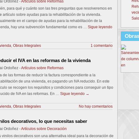
Refo
ai Ordoñez -
Artículos sobre Reformas
Reh
én, para qué y cuánto son las tres preguntas que resolveremos en
veci
e artículo sobre ayudas para la rehabilitación de la vivienda.
Salo
ualmente en el campo de ayudas para la rehabilitación de la
vienda, hay una subvención fundamental como es …
Sigue leyendo
Obras
ivienda
,
Obras Integrales
1 comentario
ducir el IVA en las reformas de la vivienda
ai Ordoñez -
Artículos sobre Reformas
 de las formas de reducir la factura correspondiente a la
abilitación de una vivienda, es pagando un IVA reducido. En este
ículo se recogen los requisitos y condiciones para conseguir un tipo
ducido de IVA en las reformas. En …
Sigue leyendo
→
ivienda
,
Obras Integrales
No hay comentarios
nilos decorativos, lo que necesitas saber
ai Ordoñez -
Artículos sobre Decoración
 vinilos decorativos son una alternativa ideal para la decoración de