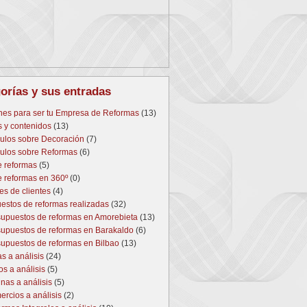
orías y sus entradas
nes para ser tu Empresa de Reformas
(13)
s y contenidos
(13)
culos sobre Decoración
(7)
culos sobre Reformas
(6)
e reformas
(5)
e reformas en 360º
(0)
es de clientes
(4)
estos de reformas realizadas
(32)
upuestos de reformas en Amorebieta
(13)
upuestos de reformas en Barakaldo
(6)
upuestos de reformas en Bilbao
(13)
s a análisis
(24)
s a análisis
(5)
nas a análisis
(5)
rcios a análisis
(2)