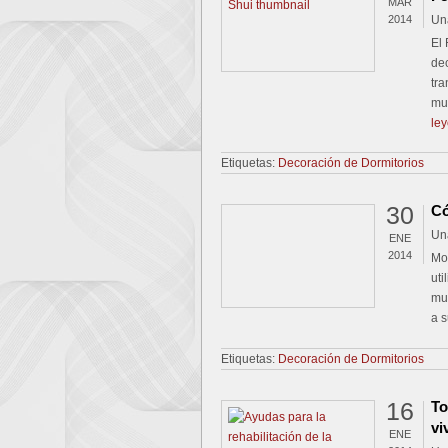
MAR
2014
Un
El 
dec
tra
mu
le
Etiquetas:
Decoración de Dormitorios
30
Có
Un
ENE
2014
Mo
ut
mue
a s
Etiquetas:
Decoración de Dormitorios
16
To
vi
ENE