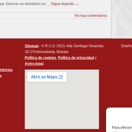
gar. Decorar un dormitorio es …
Sigue leyendo
→
No hay comentarios
Sitemap
- © R.U.O. 2023. Aita Santiago Onaindia
Diseño
3D 2ºA Amorebieta, Bizkaia.
Política de cookies
,
Política de privacidad
y
Aviso legal
.
itorios
 y
Para ofrecer