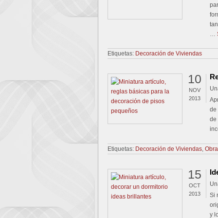
pa
for
tan
…
Etiquetas:
Decoración de Viviendas
10
Re
Un
NOV
2013
Ap
de 
de 
in
Etiquetas:
Decoración de Viviendas
,
Obra
15
Id
Un
OCT
2013
Si 
ori
y l