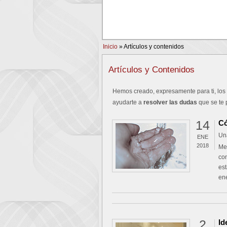
PREV
Inicio
»
Artículos y contenidos
Artículos y Contenidos
Hemos creado, expresamente para ti, los
ayudarte a
resolver las dudas
que se te 
14
Có
Un
ENE
2018
Med
con
est
ene
2
Id