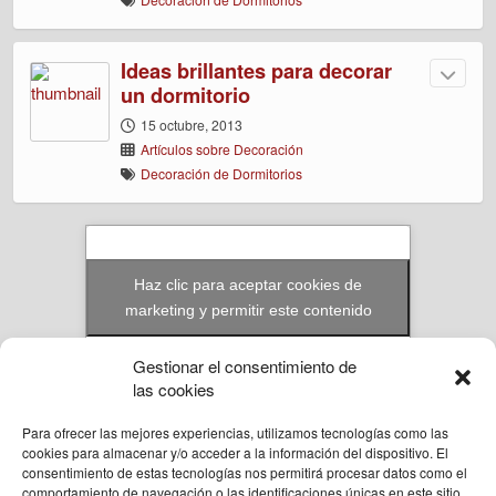
Ideas brillantes para decorar
un dormitorio
15 octubre, 2013
Artículos sobre Decoración
Decoración de Dormitorios
Haz clic para aceptar cookies de
marketing y permitir este contenido
Gestionar el consentimiento de
las cookies
Para ofrecer las mejores experiencias, utilizamos tecnologías como las
© Reformas Unai Ordoñez 2023. Aita Santiago Onaindia 3D 2ºA Amorebieta,
cookies para almacenar y/o acceder a la información del dispositivo. El
Bizkaia.
consentimiento de estas tecnologías nos permitirá procesar datos como el
636 94 58 57
comportamiento de navegación o las identificaciones únicas en este sitio.