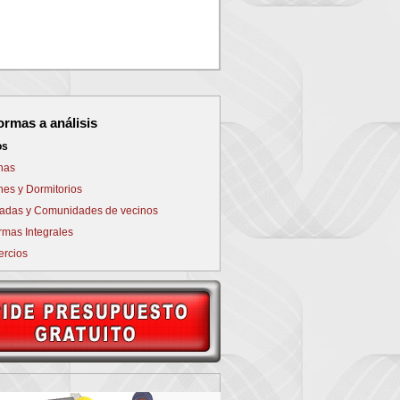
NEXT
ormas a análisis
os
nas
nes y Dormitorios
adas y Comunidades de vecinos
rmas Integrales
rcios