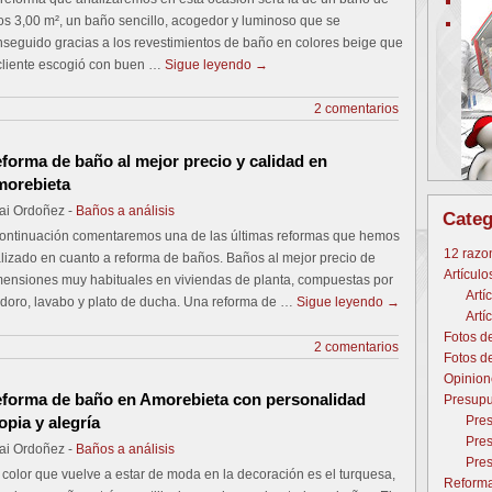
Prev
s 3,00 m², un baño sencillo, acogedor y luminoso que se
Next
seguido gracias a los revestimientos de baño en colores beige que
 cliente escogió con buen …
Sigue leyendo
→
2 comentarios
forma de baño al mejor precio y calidad en
orebieta
ai Ordoñez -
Baños a análisis
Categ
continuación comentaremos una de las últimas reformas que hemos
12 razo
lizado en cuanto a reforma de baños. Baños al mejor precio de
Artículo
mensiones muy habituales en viviendas de planta, compuestas por
Artí
odoro, lavabo y plato de ducha. Una reforma de …
Sigue leyendo
→
Artí
Fotos d
2 comentarios
Fotos d
Opinion
forma de baño en Amorebieta con personalidad
Presupu
opia y alegría
Pres
Pres
ai Ordoñez -
Baños a análisis
Pres
color que vuelve a estar de moda en la decoración es el turquesa,
Reforma