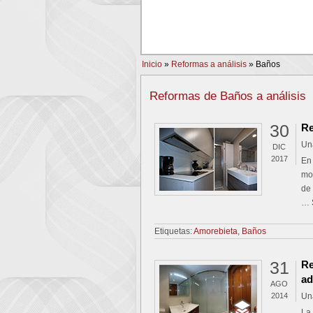
PREV
Inicio
»
Reformas a análisis
»
Baños
Reformas de Baños a análisis
30
Re
Un
DIC
2017
En
mos
de 
…
Etiquetas:
Amorebieta
,
Baños
31
Re
ad
AGO
2014
Un
La