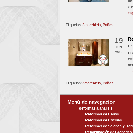
un 
cua
Si
Etiquetas:
Amorebieta
,
Baños
19
Re
Un
JUN
2013
El 
eva
don
…
Etiquetas:
Amorebieta
,
Baños
Menú de navegación
Reformas a análisis
Reformas de Baños
Reformas de Cocinas
Reformas de Salones y Dorm
Rehabilitación de Fachadas