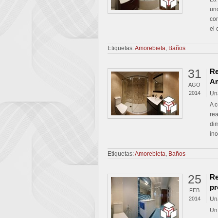
uno
con
el
Etiquetas:
Amorebieta
,
Baños
31
Re
Am
AGO
2014
Un
A 
rea
di
in
Etiquetas:
Amorebieta
,
Baños
25
Re
pr
FEB
2014
Un
Un 