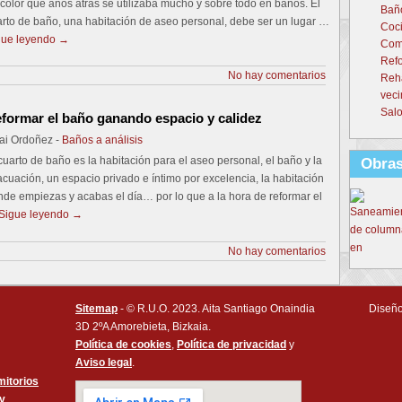
color que años atrás se utilizaba mucho y sobre todo en baños. El
Baño
rto de baño, una habitación de aseo personal, debe ser un lugar …
Coci
gue leyendo
→
Come
Refo
No hay comentarios
Reh
veci
Salo
formar el baño ganando espacio y calidez
ai Ordoñez -
Baños a análisis
cuarto de baño es la habitación para el aseo personal, el baño y la
Obras
cuación, un espacio privado e íntimo por excelencia, la habitación
de empiezas y acabas el día… por lo que a la hora de reformar el
Sigue leyendo
→
No hay comentarios
Sitemap
- © R.U.O. 2023. Aita Santiago Onaindia
Diseño
3D 2ºA Amorebieta, Bizkaia.
Política de cookies
,
Política de privacidad
y
Aviso legal
.
itorios
 y