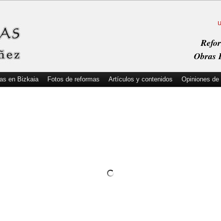
Refor
Obras I
as en Bizkaia
Fotos de reformas
Artículos y contenidos
Opiniones de 