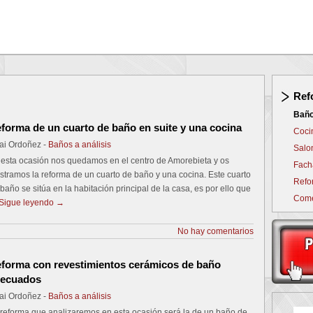
Ref
Bañ
forma de un cuarto de baño en suite y una cocina
Coci
ai Ordoñez -
Baños a análisis
Salo
 esta ocasión nos quedamos en el centro de Amorebieta y os
Fach
tramos la reforma de un cuarto de baño y una cocina. Este cuarto
Refo
baño se sitúa en la habitación principal de la casa, es por ello que
Come
Sigue leyendo
→
No hay comentarios
forma con revestimientos cerámicos de baño
ecuados
ai Ordoñez -
Baños a análisis
 reforma que analizaremos en esta ocasión será la de un baño de