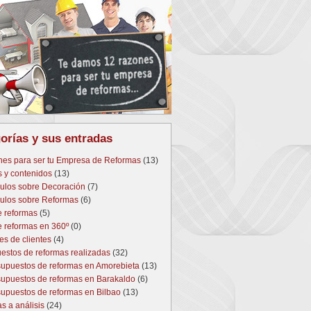
ious
orías y sus entradas
nes para ser tu Empresa de Reformas
(13)
s y contenidos
(13)
culos sobre Decoración
(7)
culos sobre Reformas
(6)
e reformas
(5)
e reformas en 360º
(0)
es de clientes
(4)
estos de reformas realizadas
(32)
upuestos de reformas en Amorebieta
(13)
upuestos de reformas en Barakaldo
(6)
upuestos de reformas en Bilbao
(13)
s a análisis
(24)