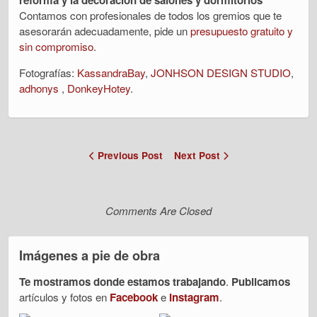
reforma y la decoración de salones y dormitorios
Contamos con profesionales de todos los gremios que te
asesorarán adecuadamente, pide un
presupuesto gratuito y
sin compromiso
.
Fotografías:
KassandraBay
,
JONHSON DESIGN STUDIO
,
adhonys
,
DonkeyHotey
.
Previous Post
Next Post
Comments Are Closed
Imágenes a pie de obra
Te mostramos donde estamos trabajando
.
Publicamos
artículos y fotos en
Facebook
e
Instagram
.