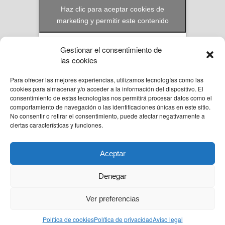
Haz clic para aceptar cookies de
marketing y permitir este contenido
Gestionar el consentimiento de
las cookies
Para ofrecer las mejores experiencias, utilizamos tecnologías como las
© Reformas Unai Ordoñez 2023. Aita Santiago Onaindia 3D 2ºA Amorebieta,
cookies para almacenar y/o acceder a la información del dispositivo. El
Bizkaia.
consentimiento de estas tecnologías nos permitirá procesar datos como el
636 94 58 57
comportamiento de navegación o las identificaciones únicas en este sitio.
unai@reformasunaiordo.com
No consentir o retirar el consentimiento, puede afectar negativamente a
ciertas características y funciones.
Aceptar
Back to top
Denegar
Diseño Web y Posicionamiento Web por Marketlan
Ver preferencias
Mobile
Desktop
Política de cookies
Política de privacidad
Aviso legal