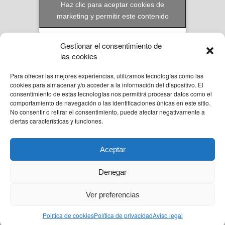
Haz clic para aceptar cookies de
marketing y permitir este contenido
Gestionar el consentimiento de
las cookies
Para ofrecer las mejores experiencias, utilizamos tecnologías como las
© Reformas Unai Ordoñez 2023. Aita Santiago Onaindia 3D 2ºA Amorebieta,
cookies para almacenar y/o acceder a la información del dispositivo. El
Bizkaia.
consentimiento de estas tecnologías nos permitirá procesar datos como el
636 94 58 57
comportamiento de navegación o las identificaciones únicas en este sitio.
unai@reformasunaiordo.com
No consentir o retirar el consentimiento, puede afectar negativamente a
ciertas características y funciones.
Aceptar
Back to top
Denegar
Diseño Web y Posicionamiento Web por Marketlan
Ver preferencias
Mobile
Desktop
Política de cookies
Política de privacidad
Aviso legal