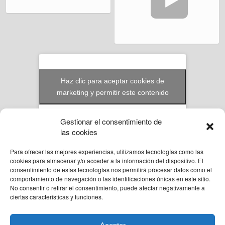
Haz clic para aceptar cookies de
marketing y permitir este contenido
Gestionar el consentimiento de
las cookies
Para ofrecer las mejores experiencias, utilizamos tecnologías como las
© Reformas Unai Ordoñez 2023. Aita Santiago Onaindia 3D 2ºA Amorebieta,
cookies para almacenar y/o acceder a la información del dispositivo. El
Bizkaia.
consentimiento de estas tecnologías nos permitirá procesar datos como el
636 94 58 57
comportamiento de navegación o las identificaciones únicas en este sitio.
unai@reformasunaiordo.com
No consentir o retirar el consentimiento, puede afectar negativamente a
ciertas características y funciones.