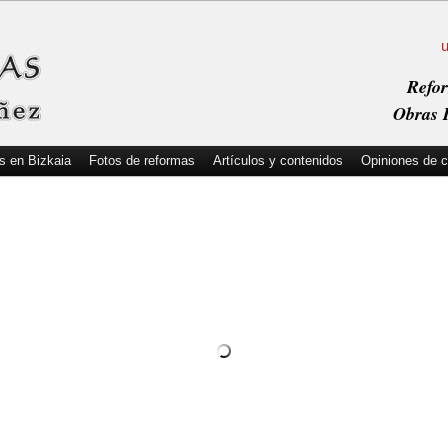
Refor
Obras I
s en Bizkaia
Fotos de reformas
Artículos y contenidos
Opiniones de c