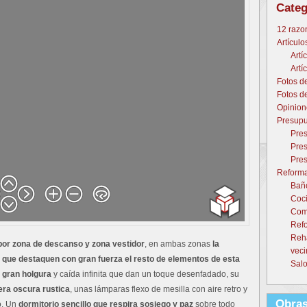
Categ
12 razo
Artículo
Artí
Artí
Fotos d
Fotos d
Opinion
Presupu
Pres
Pres
Pres
Reforma
Baño
Coci
Come
Refo
Reh
or zona de descanso y zona vestidor
, en ambas zonas
la
veci
e que destaquen con gran fuerza el resto de elementos de esta
Salo
 gran holgura
y caída infinita que dan un toque desenfadado, su
ra oscura rustica
, unas lámparas flexo de mesilla con aire retro y
Obras
co. Un
dormitorio sencillo que respira sosiego y paz
sobre todo