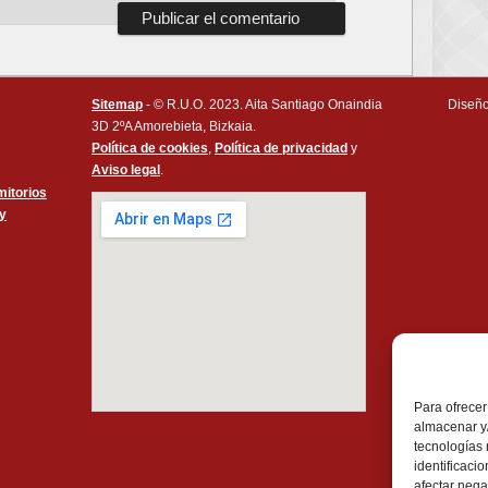
Sitemap
- © R.U.O. 2023. Aita Santiago Onaindia
Diseño
3D 2ºA Amorebieta, Bizkaia.
Política de cookies
,
Política de privacidad
y
Aviso legal
.
itorios
 y
Para ofrecer
almacenar y/
tecnologías
identificaci
afectar nega