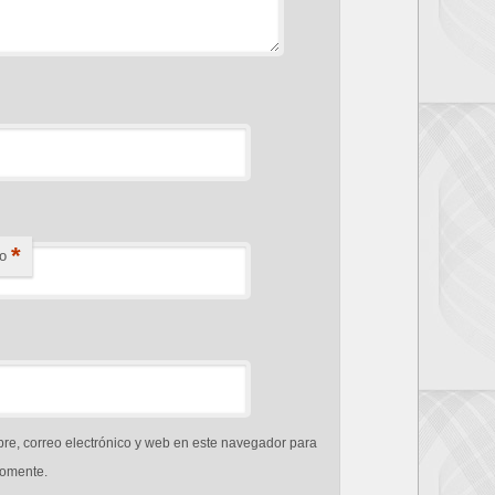
*
o
e, correo electrónico y web en este navegador para
comente.