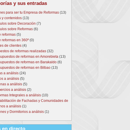
orías y sus entradas
nes para ser tu Empresa de Reformas
(13)
s y contenidos
(13)
culos sobre Decoración
(7)
culos sobre Reformas
(6)
e reformas
(5)
e reformas en 360º
(0)
es de clientes
(4)
estos de reformas realizadas
(32)
upuestos de reformas en Amorebieta
(13)
upuestos de reformas en Barakaldo
(6)
upuestos de reformas en Bilbao
(13)
s a análisis
(24)
s a análisis
(5)
nas a análisis
(5)
rcios a análisis
(2)
rmas Integrales a análisis
(10)
abilitación de Fachadas y Comunidades de
nos a análisis
(1)
nes y Dormitorios a análisis
(1)
 en directo