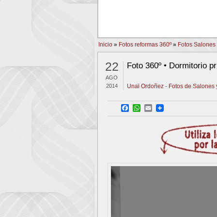
PREV
Inicio
»
Fotos reformas 360º
»
Fotos Salones 
22
Foto 360º • Dormitorio pr
AGO
2014
Unai Ordoñez
-
Fotos de Salones 
Facebook
WhatsApp
Email